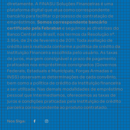
diretamente. A FINASU Soluções Financeiras é uma
plataforma digital que atua como correspondente
bancário para facilitar o processo de contratação de
empréstimos.
Somos correspondente bancário
certificado pela Febraban
e seguimos as diretrizes do
Banco Central do Brasil, nos termos da Resolução nº.
3.954, de 24 de fevereiro de 2011. Toda avaliação de
crédito será realizada conforme a política de crédito da
Instituição Financeira escolhida pelo usuário. As taxas
de juros, margem consignável e prazo de pagamento
praticados nos empréstimos consignados (Governos
Federais, Estaduais e Municipais, Forças Armadas e
INSS) observam as determinações de cada convênio,
bem como a política de crédito da instituição financeira
a ser utilizada. Nas demais modalidades de empréstimo
pessoal que intermediamos, oferecemos as taxas de
juros e condições praticadas pela instituição de crédito
parceira correspondente ao produto contratado.
Nos Siga: