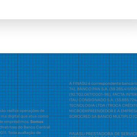
A FINASU é correspondente bancário
74), BANCO PAN S.A. (59.285.411/
(92.702.067/0001-96), FACTA INT
ITAU CONSIGNADO S.A. (33.885.72
TECNOLOGIA LTDA (TROCA CRÉDITO)
não realiza operações de
MICROEMPREENDEDOR E A EMPRESA 
rma digital que atua como
SOROCRED SA BANCO MULTIPLO (CRE
 de empréstimos.
Somos
diretrizes do Banco Central
2011. Toda avaliação de
FINASU PRESTADORA DE SERVIC