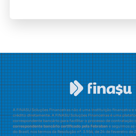
A FINASU Soluções Financeiras não é uma instituição financeira e 
crédito diretamente. A FINASU Soluções Financeiras é uma platafo
correspondente bancário para facilitar o processo de contratação
correspondente bancário certificado pela Febraban
e seguimos as 
do Brasil, nos termos da Resolução nº. 3.954, de 24 de fevereiro de 