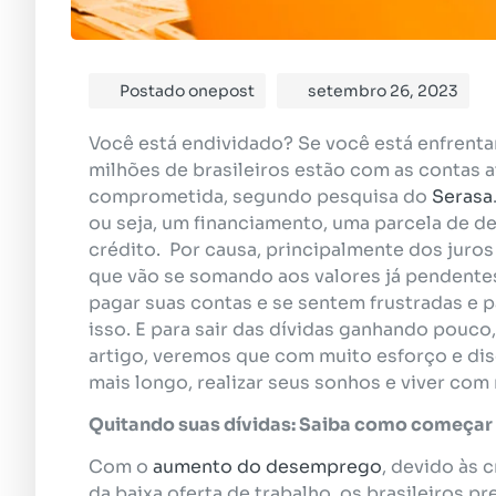
Postado
onepost
setembro 26, 2023
Você está endividado? Se você está enfrent
milhões de brasileiros estão com as contas 
comprometida, segundo pesquisa do
Serasa
ou seja, um financiamento, uma parcela de de
crédito. Por causa, principalmente dos juro
que vão se somando aos valores já pendent
pagar suas contas e se sentem frustradas e 
isso. E para sair das dívidas ganhando pouco
artigo, veremos que com muito esforço e disc
mais longo, realizar seus sonhos e viver com 
Quitando suas dívidas: Saiba como começa
Com o
aumento do desemprego
, devido às 
da baixa oferta de trabalho, os brasileiros p