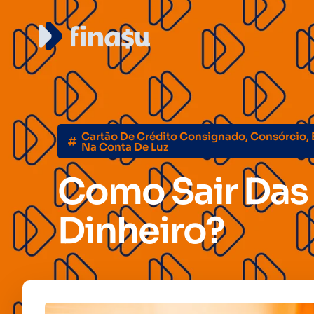
Cartão De Crédito Consignado
,
Consórcio
,
Na Conta De Luz
Como Sair Das
Dinheiro?