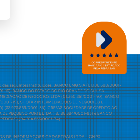
 das seguintes instituições: BANCO BMG S.A (61.186.680/0001-
0001-13), BANCO DO ESTADO DO RIO GRANDE DO SUL SA
ERMEDIACAO DE NEGOCIOS LTDA (01.360.251/0001-40), BANCO
4/0001-19), SHOFAR INTERMEDIACOES DE NEGOCIOS E
 (33.973.859/0001-36), CREFAZ SOCIEDADE DE CREDITO AO
DE PEQUENO PORTE LTDA (18.188.384/0001-83) e BANCO
DITAS) (04.814.563/0001-74).
OS DE INFORMACOES CADASTRAIS LTDA - CNPJ -