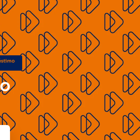
éstimo
co