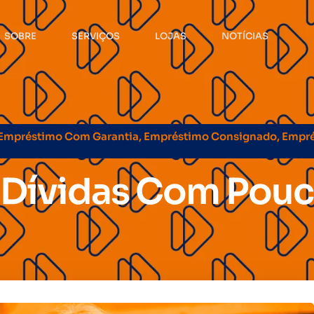
SOBRE
SERVIÇOS
LOJAS
NOTÍCIAS
Empréstimo Com Garantia
,
Empréstimo Consignado
,
Empr
 Dívidas Com Pou