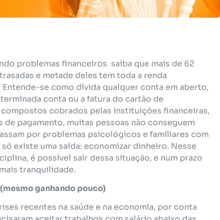
ando problemas financeiros saiba que mais de 62
atrasadas e metade deles tem toda a renda
. Entende-se como dívida qualquer conta em aberto,
terminada conta ou a fatura do cartão de
s compostos cobrados pelas instituições financeiras,
es de pagamento, muitas pessoas não conseguem
passam por problemas psicológicos e familiares com
, só existe uma saída: economizar dinheiro. Nesse
iplina, é possível sair dessa situação, e num prazo
mais tranquilidade.
r (mesmo ganhando pouco)
crises recentes na saúde e na economia, por conta
recisaram aceitar trabalhos com salário abaixo das