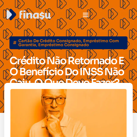
Cartão De Crédito Consignado
,
Empréstimo Com
Garantia
,
Empréstimo Consignado
Crédito Não Retornado E
O Benefício Do INSS Não
Caiu. O Que Devo Fazer?