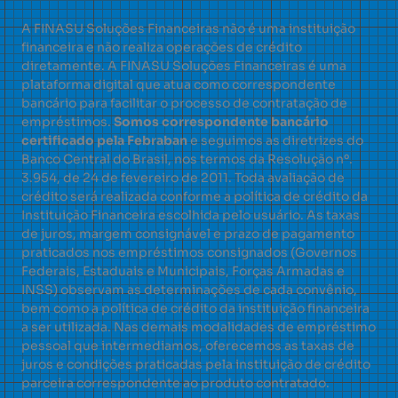
A FINASU Soluções Financeiras não é uma instituição
financeira e não realiza operações de crédito
diretamente. A FINASU Soluções Financeiras é uma
plataforma digital que atua como correspondente
bancário para facilitar o processo de contratação de
empréstimos.
Somos correspondente bancário
certificado pela Febraban
e seguimos as diretrizes do
Banco Central do Brasil, nos termos da Resolução nº.
3.954, de 24 de fevereiro de 2011. Toda avaliação de
crédito será realizada conforme a política de crédito da
Instituição Financeira escolhida pelo usuário. As taxas
de juros, margem consignável e prazo de pagamento
praticados nos empréstimos consignados (Governos
Federais, Estaduais e Municipais, Forças Armadas e
INSS) observam as determinações de cada convênio,
bem como a política de crédito da instituição financeira
a ser utilizada. Nas demais modalidades de empréstimo
pessoal que intermediamos, oferecemos as taxas de
juros e condições praticadas pela instituição de crédito
parceira correspondente ao produto contratado.