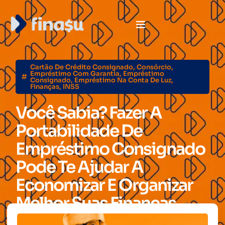
Cartão De Crédito Consignado
,
Consórcio
,
Empréstimo Com Garantia
,
Empréstimo
Consignado
,
Empréstimo Na Conta De Luz
,
Finanças
,
INSS
Você Sabia? Fazer A
Portabilidade De
Empréstimo Consignado
Pode Te Ajudar A
Economizar E Organizar
Melhor Suas Finanças