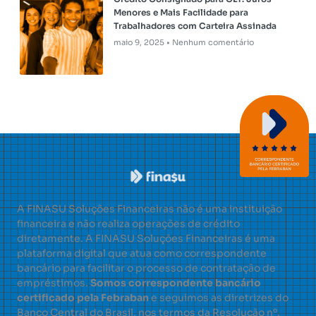
Menores e Mais Facilidade para
Trabalhadores com Carteira Assinada
maio 9, 2025
Nenhum comentário
A FINASU Soluções Financeiras não é uma instituição
financeira e não realiza operações de crédito
diretamente. A FINASU Soluções Financeiras é uma
plataforma digital que atua como correspondente
bancário para facilitar o processo de contratação de
empréstimos.
Somos correspondente bancário
certificado pela Febraban
e seguimos as diretrizes do
Banco Central do Brasil, nos termos da Resolução nº.