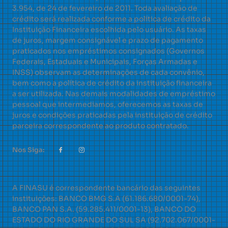
3.954, de 24 de fevereiro de 2011. Toda avaliação de
crédito será realizada conforme a política de crédito da
Instituição Financeira escolhida pelo usuário. As taxas
de juros, margem consignável e prazo de pagamento
praticados nos empréstimos consignados (Governos
Federais, Estaduais e Municipais, Forças Armadas e
INSS) observam as determinações de cada convênio,
bem como a política de crédito da instituição financeira
a ser utilizada. Nas demais modalidades de empréstimo
pessoal que intermediamos, oferecemos as taxas de
juros e condições praticadas pela instituição de crédito
parceira correspondente ao produto contratado.
Nos Siga:
A FINASU é correspondente bancário das seguintes
instituições: BANCO BMG S.A (61.186.680/0001-74),
BANCO PAN S.A. (59.285.411/0001-13), BANCO DO
ESTADO DO RIO GRANDE DO SUL SA (92.702.067/0001-